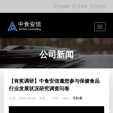



English
日本語
한국어
Toggle
navigat
公司新闻
【有奖调研】中食安信邀您参与保健食品
行业发展状况研究调查问卷
日期：2026-03-26
来源：
阅读：1081
手机看