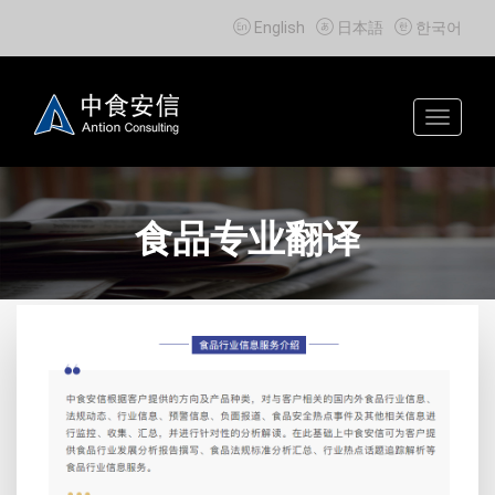



English
日本語
한국어
Toggle
navigat
食品专业翻译