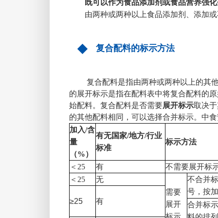
既可以作为食品添加剂或食品营养强化
由两种或两种以上食品添加剂、添加或
复合配料的标示方法
复合配料是指由两种或两种以上的其他
的展开标示是指在配料表中将复合配料的原
始配料。复合配料是否需要
展开标示
取决于
的其他配料相同，可以选择合并标示。中食
加入
/
含
有无国家
/
地方
/
行业
量
标示方法
标准
（
%
）
＜
25
有
不需要展开标
＜
25
无
不合并
号，按
需要
≥25
有
展开
合并标
标示
料的排