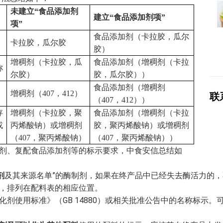
未建立
“
食品添加剂
建立
“
食品添加剂项
”
项
”
食品添加剂（卡拉胶，瓜尔
卡拉胶，瓜尔胶
胶）
增稠剂（卡拉胶，瓜
食品添加剂（增稠剂（卡拉
称
尔胶）
胶，瓜尔胶））
食品添加剂（增稠剂
增稠剂（
407
，
412
）
联
（
407
，
412
））
存
增稠剂（卡拉胶，聚
食品添加剂（增稠剂（卡拉
或
丙烯酸钠）或增稠剂
胶，聚丙烯酸钠）或增稠剂
（
407
，聚丙烯酸钠）
（
407
，聚丙烯酸钠））
剂、复配食品添加剂等的标示要求，中食安信总结如
剂
及其来源名单”的酶制剂，如果在终产品中已经失去酶活力的
，排列在配料表的相应位置。
化剂使用标准》（GB 14880）或相关批准公告中的名称标