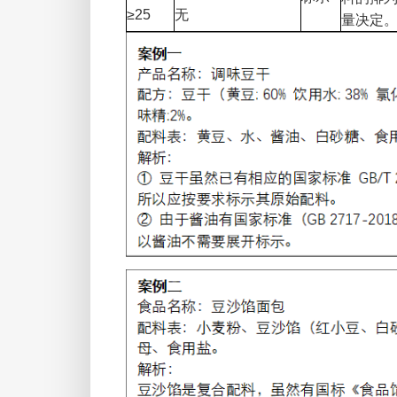
≥25
无
量决定