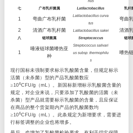
rius
七
广布乳杆菌属
Latilactobacillus
乳杆
Latilactobacillus curva
1
弯曲广布乳杆菌
弯曲
tus
2
清酒广布乳杆菌
清酒
Latilactobacillus sakei
八
链球菌属
Streptococcus
链球
Streptococcus salivari
唾液链球菌嗜热亚
1
嗜热
us subsp. thermophilu
种
s
现行国标未强制要求标示乳酸菌含量，但规定标示
活菌（未杀菌）型的产品乳酸菌数应
6
≥
10
CFU/g
（
mL
）。新国标新增标示乳酸菌含量的
规定，对企业来说，只要添加了乳酸菌的活菌（未
杀菌）型产品就需要标示乳酸菌的含量，且应保证
在商品的整个货架期内产品的乳酸菌数均
6
≥
10
CFU/g
（
mL
）。此条规定为新增要求，需要进
行标签调整的企业也将增多。
最后，也增加了乳酸菌检验要求，有利于切实保障