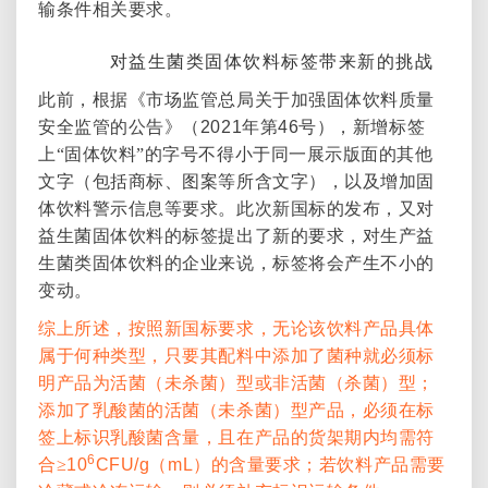
输条件相关要求。
4.
对益生菌类固体饮料标签带来新的挑战
此前，根据《市场监管总局关于加强固体饮料质量
安全监管的公告》（
2021
年第
46
号），新增标签
上“固体饮料”的字号不得小于同一展示版面的其他
文字（包括商标、图案等所含文字），以及增加固
体饮料警示信息等要求。此次新国标的发布，又对
益生菌固体饮料的标签提出了新的要求，对生产益
生菌类固体饮料的企业来说，标签将会产生不小的
变动。
综上所述，按照新国标要求，无论该饮料产品具体
属于何种类型，只要其配料中添加了菌种就必须标
明产品为活菌（未杀菌）型或非活菌（杀菌）型；
添加了乳酸菌的活菌（未杀菌）型产品，必须在标
签上标识乳酸菌含量，且在产品的货架期内均需符
6
合≥
10
CFU/g
（
mL
）的含量要求；若饮料产品需要