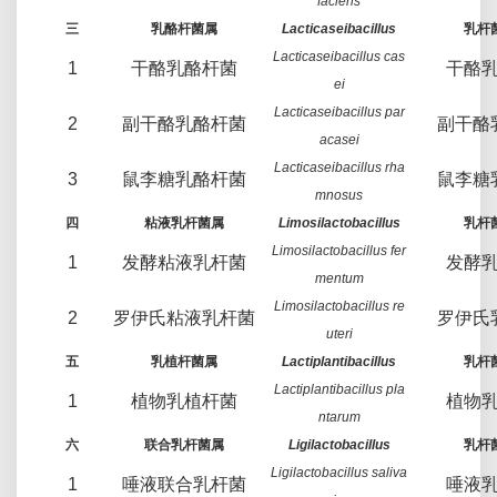
faciens
三
乳酪杆菌属
Lacticaseibacillus
乳杆
Lacticaseibacillus cas
1
干酪乳酪杆菌
干酪
ei
Lacticaseibacillus par
2
副干酪乳酪杆菌
副干酪
acasei
Lacticaseibacillus rha
3
鼠李糖乳酪杆菌
鼠李糖
mnosus
四
粘液乳杆菌属
Limosilactobacillus
乳杆
Limosilactobacillus fer
1
发酵粘液乳杆菌
发酵
mentum
Limosilactobacillus re
2
罗伊氏粘液乳杆菌
罗伊氏
uteri
五
乳植杆菌属
Lactiplantibacillus
乳杆
Lactiplantibacillus pla
1
植物乳植杆菌
植物
ntarum
六
联合乳杆菌属
Ligilactobacillus
乳杆
Ligilactobacillus saliva
1
唾液联合乳杆菌
唾液