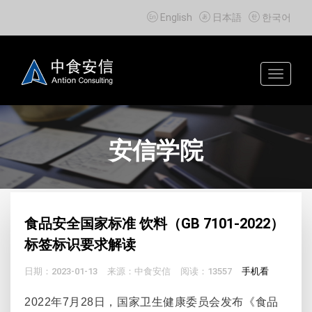



English
日本語
한국어
Toggle
navigat
安信学院
食品安全国家标准 饮料（GB 7101-2022）
标签标识要求解读
日期：2023-01-13
来源：中食安信
阅读：13557
手机看
2022
年
7
月
28
日，国家卫生健康委员会发布《食品