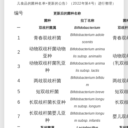
儿食品的菌种名单
>
更新的公告》（
2022
年第
4
号）进行整理）
编号
更新后的菌种名称
菌种
拉丁名称
菌
一
双歧杆菌属
Bifidobacterium
双歧杆
Bifidobacterium adole
1
青春双歧杆菌
青春双
scentis
动物双歧杆菌动物
Bifidobacterium anima
2
亚种
动物双
lis subsp. animalis
动物双歧杆菌乳亚
（乳双
Bifidobacterium anima
3
种
lis subsp. lactis
Bifidobacterium bifidu
4
两歧双歧杆菌
两歧双
m
5
短双歧杆菌
短双
Bifidobacterium breve
Bifidobacterium longu
6
长双歧杆菌长亚种
长双
m subsp. longum
长双歧杆菌婴儿亚
Bifidobacterium longu
7
婴儿双
种
m subsp. infantis
二
乳杆菌属
Lactobacillus
乳杆