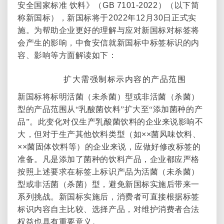
安全国家标准
饮料》（
GB 7101-2022
）（以下简
称新国标），新国标将于
2022
年
12
月
30
日正式实
施。为帮助企业更好的理解与应对新国标对标签将
会产生的影响，中食安信就新国标中标签标识的内
容、影响等方面解读如下：
1.
扩大需强制标示内容的产品范围
新国标将标明活菌（未杀菌）型或非活菌（杀菌）
型的产品范围从“乳酸菌饮料”扩大至“添加菌种的产
品”。此变化对仅生产乳酸菌饮料的企业来说影响不
大，但对于生产其他饮料类型（如
××
菌风味饮料、
××
菌固体饮料等）的企业来说，应做好修改标签的
准备。凡是添加了菌种的饮料产品，企业都应严格
按照上述要求在标签上标识产品为活菌（未杀菌）
型或非活菌（杀菌）型，避免新国标实施后带来一
系列挑战。新国标实施后，消费者可直接根据标签
标识内容自主比较、选择产品，对维护消费者合法
权益也具有重要意义。