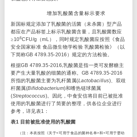
2.
增加乳酸菌含量标示要求
新国标规定添加了乳酸菌的活菌（未杀菌）型产品
都应在产品标签上标示乳酸菌含量，且乳酸菌数应
6
≥
10
CFU/g
（
mL
），同时规定乳酸菌应按照《食品
安全国家标准
食品微生物学检验
乳酸菌检验》（以
下简称
GB 4789.35-2016
）规定的方法检验。
根据
GB 4789.35-2016,
乳酸菌是指一类可发酵糖主
要产生大量乳酸的细菌的通称。
GB 4789.35-2016
所指的乳酸菌主要为乳杆菌属
(
Lactobacillus
)
、双歧
杆菌属
(
Bifidobacterium
)
和嗜热链球菌属
(
Streptococcus
)
。因此，中食安信将目前已被批准
使用的乳酸菌进行了简要的整理，供各位企业进行
参考，详见表
1
：
表
1
目前被批准使用的乳酸菌
（注：本表按照《关于
<
可用于食品的菌种名单
>
和
<
可用于婴幼