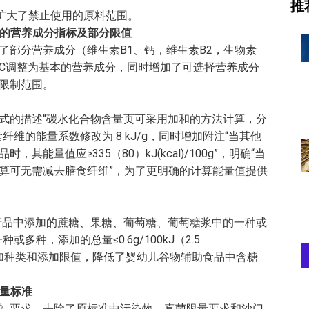
推
，扩大了禁止使用的原料范围。
择的营养成分指标及部分限值
了部分营养成分（维生素B1、钙，维生素B2，生物素
C调整为基本的营养成分，同时增加了可选择营养成分
限制范围。
式的描述“碳水化合物含量页可采用加和的方法计算，分
维的能量系数修改为 8 kJ/g，同时增加附注“当其他
能量值应≥335（80）kJ(kcal)/100g”，明确“当
算可无需减去膳食纤维”，为了更明确的计算能量值提供
产品中添加的蔗糖、果糖、葡萄糖、葡萄糖浆中的一种或
种，添加的总量≤0.6g/100kJ（2.5
物添加种类和添加限值，降低了婴幼儿谷物辅助食品中含糖
限量标准
》要求，去除了原标准中污染物，真菌限量要求和沙门