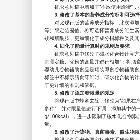
征求意见稿中增加了“不应使用蜂蜜”
3. 修改了基本的营养成分指标和可选
对比现行版的营养成分指标，此次添加
等）限定范围值。将可选择营养成分维生素
镁和烟酰胺，更加细化了成分指标种类及其
4. 细化了能量计算时的规则及要求
征求意见稿中修改了碳水化合物计算方
别测定糖、淀粉的含量并进行相加”；将膳食纤
婴幼儿谷物辅助食品是罐装即食谷物辅助食品时，其
标签中不标示膳食纤维时，碳水化合物的计
了更详细的准则和依据。
5. 修改了添加糖限量的规定
将现行版中蜂蜜去除，修改为“如果在
多种”，并对限量值进行下调，添加其中的一种或多
g/100kcal），进一步限制了碳水化合
量。
6. 修改了污染物、真菌毒素、微生物
按照《食品安全国家标准体系建设原则