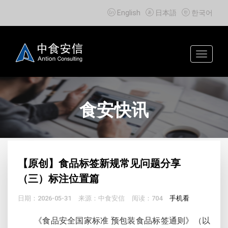



English
日本語
한국어
Toggle
navigat
食安快讯
【原创】食品标签新规常见问题分享
（三）标注位置篇
日期：2026-05-31
来源：中食安信
阅读：704
手机看
《食品安全国家标准 预包装食品标签通则》（以