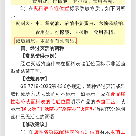
2）在
配料表临近位置
标示致敏物质，如下图所
示：
四、经过灭活的菌种
【常见错误示例】
经过灭活的菌种未在配料表临近位置标示非活菌
型或杀菌工艺。
【法规要求】
GB 7718-2025第4.3.6条规定，菌种经过灭活或采
取过滤等方式去除的可不标示，如标示，应在
食品属
性名称或配料表的临近位置
明示产品的
杀菌工艺
，或
标示
“经灭活”“非活菌型”“杀菌型”“灭菌型”
等能充分说明
菌种已无活性的词语。
【修改建议】
1）在
属性名称或配料表的临近位置
标示
杀菌工