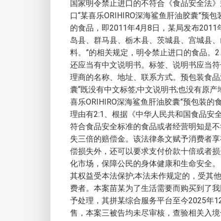
国家明令禁止进口的不符合《食品安全法》规
口“某喜乐ORIHIRO深海鲨鱼肝油胶囊
的食品，即2011年4月8日，某局发布2
岛县、群马县、栃木县、茨城县、宫城县、
料。”的相关规定，明令禁止进口的食品。2
还应当有中文说明书。标签、说明书应当符
理商的名称、地址、联系方式。预包装食品
囊“既没有中文标签;中文说明书;也没有
喜乐ORIHIRO深海鲨鱼肝油胶囊”预包
理由有2:1、根据《中华人民共和国食品
符合食品安全标准的食品或者经营明知是不
失三倍的赔偿金。该法律条文赋予消费者享
偿损失外，还可以要求支付价款十倍或者损
化市场，保障公民的身体健康和生命安全。
其权益受本法保护;本法未作规定的，受其
费者。本案苗某为了生活需要而购买到了我
予处理，其拼某综合服务平台至今2025年1
售，本案三被告均未尽审核，查验相关入境