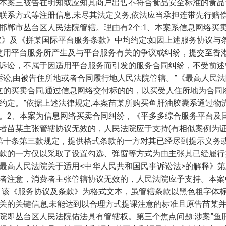
本案三被告在明知或应知其商户出售不符合食品安全标准的食品
联系方式等注册信息,未尽其法定义务,依法应当承担连带先行赔
邯郸市丛台区人民法院管辖。理由有2个:1、本案系信息网络买
议》及《拼某国际平台服务条款》中均约定:如因上述服务协议与条
因使用平台服务所产生及与平台服务有关的争议或纠纷，提交至香
诉讼，不属于因适用平台服务而引发的服务合同纠纷，不受前述
的诉讼,由被告住所地或者合同履行地人民法院管辖。”《最高人民
立的买卖合同,通过信息网络交付标的的，以买受人住所地为合同
约定。”依据上述法律规定,本案苗某所购买鱼肝油胶囊系通过物
。2、本案为信息网络买卖合同纠纷，《平多多综合服务平台及
者苗某主张管辖协议无效的，人民法院应于支持(有相似案例为证
第十条第三款规定，提供格式条款的一方对其已经尽到提示义务
款的一方仅以采取了设置勾选、弹窗等方式为由主张其已经履行
最高人民法院关于适用<中华人民共和国民事诉讼法>的解释》
者注意，消费者主张管辖协议无效的，人民法院应予支持。本案中
。该《服务协议及条款》为格式文本，虽管辖条款以黑色粗字体
关的关键信息,未能达到以合理方式提课注意的标准且原告苗某并
院即丛台区人民法院佑法具有管辖权。第三个焦点问题:涉案”鱼