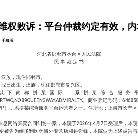
维权败诉：平台仲裁约定有效，内
手机看
河北省邯郸市丛台区人民法院
民 事 裁 定 书
生，汉族，现住邯郸市。
8月2日出生，汉族，现住邯郸市复兴区。
以下简称拼某国际，系拼某综合服务
OWERTWO,NO.89QUEENSWAY,ADMIRALTY,。商业登记号码：64685
PP），系拼某综合服务平台运营者之一。住所地：上海市长宁区
息网络买卖合同纠纷一案，本院于2026年4月7日受理后，本院依
更被告为维多利医药海外专营店和钟舜锋，本院认为上述被告与