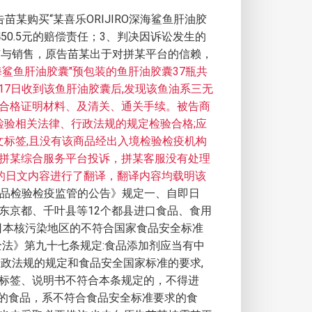
购买“某喜乐ORIJIRO深海鲨鱼肝油胶
50.5元的赔偿责任；3、判决因诉讼发生的
广与销售，原告苗某出于对拼某平台的信赖，
深海鲨鱼肝油胶囊"预包装的鱼肝油胶囊37瓶共
3年8月17日收到该鱼肝油胶囊后,发现该鱼油系三无
合格证明材料、及清关、通关手续。被告商
检验相关法律、行政法规的规定检验合格;应
文标签,且没有该商品经出入境检验检疫机构
拼某综合服务平台投诉，拼某客服没有处理
装的日文内容进行了翻译，翻译内容均载明该
农产品检验检疫监管的公告》规定一、自即日
东京都、千叶县等12个都县进口食品、食用
日本核污染地区的不符合国家食品安全标准
法》第九十七条规定:食品添加剂应当有中
政法规的规定和食品安全国家标准的要求,
标签、说明书不符合本条规定的，不得进
包装的食品，系不符合食品安全标准要求的食