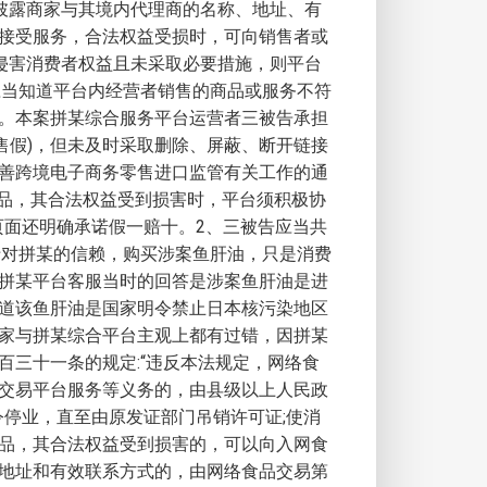
披露商家与其境内代理商的名称、地址、有
接受服务，合法权益受损时，可向销售者或
侵害消费者权益且未采取必要措施，则平台
应当知道平台内经营者销售的商品或服务不符
。本案拼某综合服务平台运营者三被告承担
售假)，但未及时采取删除、屏蔽、断开链接
善跨境电子商务零售进口监管有关工作的通
购买商品，其合法权益受到损害时，平台须积极协
页面还明确承诺假一赔十。2、三被告应当共
于对拼某的信赖，购买涉案鱼肝油，只是消费
拼某平台客服当时的回答是涉案鱼肝油是进
道该鱼肝油是国家明令禁止日本核污染地区
商家与拼某综合平台主观上都有过错，因拼某
三十一条的规定:“违反本法规定，网络食
交易平台服务等义务的，由县级以上人民政
令停业，直至由原发证部门吊销许可证;使消
品，其合法权益受到损害的，可以向入网食
地址和有效联系方式的，由网络食品交易第