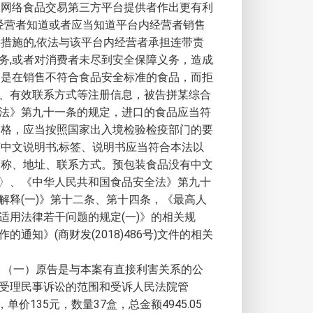
。网络食品交易第三方平台提供者作出更有利
经营者知道或者应当知道平台内经营者销售
措施的,依法与该平台内经营者承担连带责
务,或者对消费者未尽到安全保障义务，造成
户是在销售不符合食品安全标准的食品，而拒
、有效联系方式等注册信息，被告拼某综合
法》第九十一条的规定，进口的食品应当符
合格，应当按照国家出入境检验检疫部门的要
中文说明书;标签、说明书应当符合本法以
名称、地址、联系方式。预包装食品没有中文
〉、《中华人民共和国食品安全法》第九十
释(一)》第十二条、第十四条，《最高人
用法律若干问题的规定(一)》的相关规
》(商财发(2018)486号)文件的相关
：（一）原告是与本案有直接利害关系的公
受理民事诉讼的范围和受诉人民法院管
价135元，数量37盒，总金额4945.05