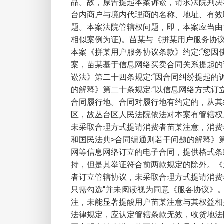
品。故，原告提起本案诉讼，请求法院判决
台内商户与境内代理商的名称、地址、有效
题。本案法院管辖权问题，即，本案应当由
相似案例为证)。苗某与《拼某用户服务协
本案《拼某用户服务协议条款》约定:“您
案，苗某基于信息网络买卖合同关系提起的
讼法》第二十四条规定:“因合同纠纷提起
的解释》第二十条规定:“以信息网络方式订
合同履行地。合同对履行地有约定的，从其
区，故丛台区人民法院依法对本案有管辖权
未采取合理方式提请消费者苗某注意，消费
和国民法典>合同编通则若干问题的解释》
网等信息网络订立的电子合同，提供格式条
持，但是其举证符合前两款规定的除外。《
者订立管辖协议，未采取合理方式提请消费
只需勾选“并未阅读视为同意《服各协议》
注，未能显著提酸用户苗某注意与其权益相
法律规定，应认定管辖条款无效，收货地法