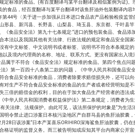
定标准的食品。(有百度翻译与某平台翻译及相似案例为证)。理
”预包装的食品，经百度翻译与某平台翻译对该鱼肝油外包装翻译内
011年第44号〈关于进一步加强从日本进口食品农产品检验检疫
山形县、新泻县、长野县、山梨县、琦玉县、东京都、千叶县竿
、《食品安全法》第九十七条规定:“进口的预包装食品、食品添加
合本法以及我国其他有关法律、行政法规的规定和食品安全国家
没有中文标签、中文说明书或者标签、说明书不符合本条规定的，
原产地以及境内代理商的名称、地址、联系方式。更没有国家出入境
装的食品属于不符合《食品安全法》规定标准的食品。第四个焦点问
安全法》第一百四十八条第二款的问题，《中华人民共和国食品安
符合食品安全标准的食品，消费者除要求赔偿损失外，还可以向
有对生产不符合食品安全标准的食品的生产者或者经营明知是不
失三倍的赔偿金的权利，目的在于加大食品生产经营者的违法成
《中华人民共和国消费者权益保护法》第二条规定，消费者为生
他有关法律、法规保护。由此可见，该法所保护的对象是“为生活
国明令禁止进口涉案日本核污染地区产自群马县的鱼肝油胶囊，
2月28日该涉案“日本产某喜乐ORIHIRO深海鲨鱼肝油胶囊，仍
合格证明的监督义务。而三被告明知或应知其平台内商家公开宣