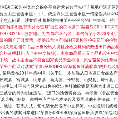
判决三被告拼某综合服务平台运营者共同先行连带承担退还原告苗某
（运费应由三被告承担）；2、依法判决三被告承担十倍赔偿共计494
个焦点问题、涉案经过:根据被告拼某APP平台的广告宣传、推
商家“维多利医药海外专营店”出售的日本进口“某喜乐ORIHIRO
22091129743216，收货地址为;邯郸市丛台区，原告苗某于202
某的商户开具发票、提供该鱼油产品经国家检验检疫部门的检验
的相关规定,进口食品应当经出入境检验检疫机构依照进出口商品
合格证明材料;应当有中文标签)。本案商品系三无产品也没有中
手续，故本案食品不符合国家食品安全标准。原告苗某为此曾向
平台翻译对涉案“某喜乐ORIHIRO深海鲨鱼肝油胶囊”的外包
8日，某局发布2011年第44号《关于进一步加强从日本进口食品
茨城县、宫城县、山形县、新泻县、长野县、山梨县、琦玉县、
平台明知其平台内经营者出售的案涉鱼肝油胶囊是国家禁止进口
三被告的行为明显违法。“进口的预包装食品、再依据《食品安全
文说明书。标签、说明书应当符合本法以及我国其他有关法律、行
、地址、联系方式。预包装食品没有中文标签、中文说明书或者
出售的涉案日本进口“某喜乐0RIHIRO深海鲨鱼肝油胶囊”预