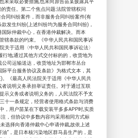
也未采取必要措施,也未向原告苗某披露其平
偿的责任。第二个焦点问题:法院管辖权问
卖合同纠纷案件，而非服务合同纠纷案件(有
款发生纠纷(上述纠纷均为服务合同纠纷)，
港国际仲裁中心，在香港仲裁解决。而本
管辖条款的约束。《中华人民共和国民事诉
法院关于适用〈中华人民共和国民事诉讼法〉
履行地;通过其他方式交付标的的，收货地为
流公司运输送达，收货地址为邯郸市丛台
国际平台服务协议及条款》为格式文本，其
)。《最高人民法院关于适用《中华人民共
或者说明义务承担举证责任。对于通过互联
提示义务或者说明义务的，人民法院不予支
第三十一条规定，经营者使用格式条款与消费
，用户苗某在下载安装平多多APP时,实质
标注，但协议中多数内容均采用相同方式标
未选择向香港仲裁中心申请仲裁,故依上述
肝油“，是日本核污染地区群马县生产的，是