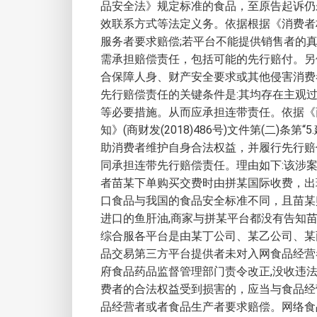
品安全法》规定标准的食品，至原告起诉仍
效联系方式等法定义务。依据根据《消费者
服务者要求赔偿;若平台不能提供销售者的
需承担赔偿责任，包括可能的先行赔付。另
合保障人身、财产安全要求或其他侵害消费
先行赔偿责任的关键条件是:其均存在主观
等必要措施。从而应承担连带责任。依据《
知》(商财发(2018)486号)文件第(
助消费者维护自身合法权益，并履行先行赔
同承担连带先行赔偿责任。理由如下:该涉
者苗某下单购买交费时由拼某国际收费，出
口食品与我国的食品安全标准不同，且苗某
进口的鱼肝油,商家与拼某平台都没有告知
综合服各平台是由某丁公司、某乙公司、某
品交易第三方平台提供者未对入网食品经营
府食品药品监督管理部门责令改正,没收违
费者的合法权益受到损害的，应当与食品经
品经营者或者食品生产者要求赔偿。网络食