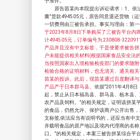
予准许。
原告苗某向本院提出诉讼请求：1、依法
囊”货款4945.05元，原告同意退还货物
一切费用由三被告承担。事实与理由：第一
于2023年8月8日下单购买了三被告平台内
计4945.05元，订单编号为:230808-3
产品并且没有中文标签，于是便要求被告拼
户未能提供相关材料(根据国家食品安全法
当按照国家出入境检验检疫部门的要求随附
检验合格的证明材料，也无清关、通关相关
苗某的投诉。此后，现苗某通过百度翻译与某
产品产于日本群马县。
依据“2011年4月
起，禁止从日本福岛县、群马县、栃木县、
农产品及饲料。”的相关规定，证明该拼某
的食品，仍然允许、保护该商户公开出售，
文标签;依法应当有说明书的，还应当有中
并载明食品的原产地以及境内代理商的名称
口。”的相关规定，本案三被告拼某综合平台