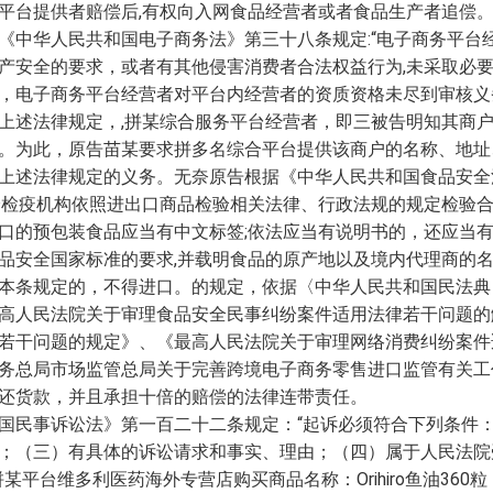
平台提供者赔偿后,有权向入网食品经营者或者食品生产者追偿
《中华人民共和国电子商务法》第三十八条规定:“电子商务平台
产安全的要求，或者有其他侵害消费者合法权益行为,未采取必要
，电子商务平台经营者对平台内经营者的资质资格未尽到审核义
上述法律规定，,拼某综合服务平台经营者，即三被告明知其商
。为此，原告苗某要求拼多名综合平台提供该商户的名称、地址
上述法律规定的义务。无奈原告根据《中华人民共和国食品安全
验检疫机构依照进出口商品检验相关法律、行政法规的规定检验
口的预包装食品应当有中文标签;依法应当有说明书的，还应当有
品安全国家标准的要求,并载明食品的原产地以及境内代理商的
本条规定的，不得进口。的规定，依据〈中华人民共和国民法典
高人民法院关于审理食品安全民事纠纷案件适用法律若干问题的解
若干问题的规定》、《最高人民法院关于审理网络消费纠纷案件适
总局市场监管总局关于完善跨境电子商务零售进口监管有关工作的通知
还货款，并且承担十倍的赔偿的法律连带责任。
国民事诉讼法》第一百二十二条规定：“起诉必须符合下列条件
；（三）有具体的诉讼请求和事实、理由；（四）属于人民法院
台维多利医药海外专营店购买商品名称：Orihiro鱼油360粒，单