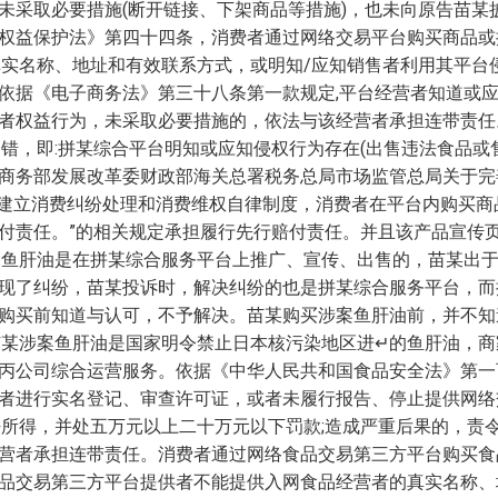
未采取必要措施(断开链接、下架商品等措施)，也未向原告苗某
权益保护法》第四十四条，消费者通过网络交易平台购买商品或
真实名称、地址和有效联系方式，或明知/应知销售者利用其平台
依据《电子商务法》第三十八条第一款规定,平台经营者知道或
者权益行为，未采取必要措施的，依法与该经营者承担连带责任
过错，即:拼某综合平台明知或应知侵权行为存在(出售违法食品或
商务部发展改革委财政部海关总署税务总局市场监管总局关于完
二)条第“5.建立消费纠纷处理和消费维权自律制度，消费者在平台内
付责任。”的相关规定承担履行先行赔付责任。并且该产品宣传
案鱼肝油是在拼某综合服务平台上推广、宣传、出售的，苗某出
现了纠纷，苗某投诉时，解决纠纷的也是拼某综合服务平台，而
购买前知道与认可，不予解决。苗某购买涉案鱼肝油前，并不知
苗某涉案鱼肝油是国家明令禁止日本核污染地区进↵的鱼肝油，
丙公司综合运营服务。依据《中华人民共和国食品安全法》第一百
者进行实名登记、审查许可证，或者未履行报告、停止提供网络
法所得，并处五万元以上二十万元以下罚款;造成严重后果的，责
营者承担连带责任。消费者通过网络食品交易第三方平台购买食
品交易第三方平台提供者不能提供入网食品经营者的真实名称、