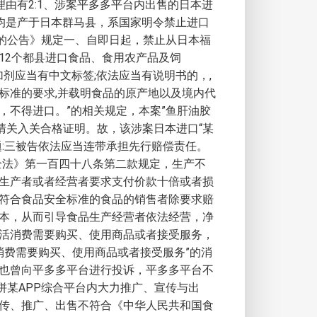
由有2:1、涉案平多多平台内出售的日本进
容均是产于日本群马县，系国家明令禁止进口
监管的公告》规定一、自即日起，禁止从日本福
12个都县进口食品、食用农产品及饲
剂应当有中文标签;依法应当有说明书的，,
标准的要求,并载明食品的原产地以及境内代
不得进口。”的相关规定，本案”鱼肝油胶
清关入关合格证明。故，该涉案日本进口“某
题:三被告依法应当连带承担先行赔偿责任。
全法》第一百四十八条第二款规定，生产不
生产者或者经营者要求支付价款十倍或者损
符合食品安全标准的食品的销售者除要求赔
本，从而引导食品生产经营者依法经营，净
活消费需要购买、使用商品或者接受服务，
消费需要购买、使用商品或者接受服务”的消
也曾向平多多平台进行投诉，平多多平台不
在拼某APP综合平台内大力推广、宣传与出
传、推广、出售不符合《中华人民共和国食