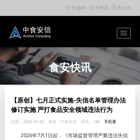



English
日本語
한국어
Toggle
navigat
食安快讯
【原创】七月正式实施-失信名单管理办法
修订实施 严打食品安全领域违法行为
日期：2026-07-02
来源：中食安信
阅读：180
手机看
2026年7月1日起，《市场监督管理严重违法失信