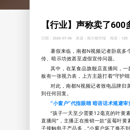
【行业】声称卖了600
日期：2026-07-06
来源：南方都市报
阅读：120
暑假来临，南都N视频记者卧底多
传、暗示功效甚至虚假宣传问题。
其中，在某食品旗舰店直播间，一
板有一张视力表，上方主题打着“守护睛
对此，南都N视频记者致电品牌归
到任何回复。
“小窗户”代指眼睛
暗语话术规避审
“孩子一天至少需要12毫克的叶黄
直播间”，主播正在推销一款“蓝莓叶黄
子接触电子产品多，“小窗户坏了换不到