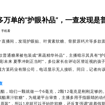
多万单的“护眼补品”，一查发现是
手机看
个直播间，发现护眼贴、叶黄素软糖、骨胶原钙片等多款
款普通糖果被包装成“果蔬精华补品”，主播暗示其具有“护
彩未来 夏季冲刺正当时”，多位家长在评论区替近视的孩
属方某药业有限公司，电话显示无人接听。同日，记者向
查
素酯，咱们一颗就做一个6毫克，2颗12毫克是刚刚足够的
素酯果汁软糖”，为规避平台审查，主播多用手指眼睛的动
原装”，所以1岁就可以开始吃软糖，还反复强调“趁着假期