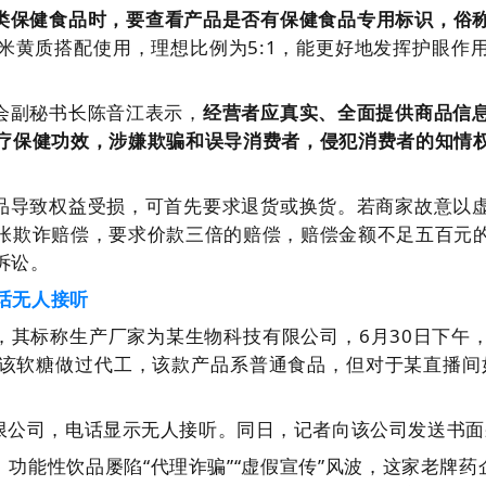
类保健食品时，要查看产品是否有保健食品专用标识，俗称
米黄质搭配使用，理想比例为5:1，能更好地发挥护眼作
会副秘书长陈音江表示，
经营者应真实、全面提供商品信
疗保健功效，涉嫌欺骗和误导消费者，侵犯消费者的知情
品导致权益受损，可首先要求退货或换货。若商家故意以
张欺诈赔偿，要求价款三倍的赔偿，赔偿金额不足五百元
诉讼。
话无人接听
，其标称生产厂家为某生物科技有限公司，6月30日下午
该软糖做过代工，该款产品系普通食品，但对于某直播间
限公司，电话显示无人接听。同日，记者向该公司发送书面
功能性饮品屡陷“代理诈骗”“虚假宣传”风波，这家老牌药