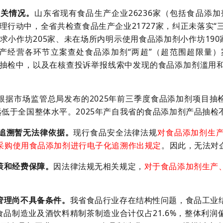
相关情况。
山东省现有食品生产企业26236家（包括食品添加剂
理行动中，全省共检查食品生产企业21727家，纠正未落实“
要求小作坊205家、未在场所内明示使用食品添加剂小作坊190
经营各环节立案查处食品添加剂“两超”（超范围超限量）案
监督抽检中，以及在核查投诉举报线索中发现的食品添加剂滥
根据市场监管总局发布的2025年前三季度食品添加剂项目抽检
%，远低于全国整体水平。2025年产自我省的食品添加剂产品抽检
追溯暂无法律依据。
现行食品安全法律法规
对食品添加剂生
采购使用食品添加剂进行电子化追溯作出规定
。因此，无法对
策和经费保障。
因法律法规无相关规定，
对于食品添加剂生产
管理尚不具备条件。
我省食品行业存在结构性问题，食品工业
，食品制造业及酒饮料精制茶制造业合计仅占21.6%，整体利